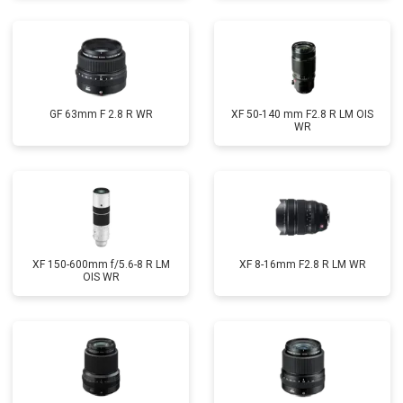
GF 63mm F 2.8 R WR
XF 50-140 mm F2.8 R LM OIS
WR
XF 150-600mm f/5.6-8 R LM
XF 8-16mm F2.8 R LM WR
OIS WR