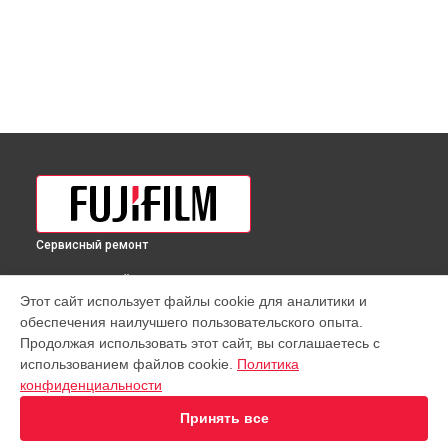
Сервисный ремонт
ВЫБЕРИ СВОЙ ГОРОД
Этот сайт использует файлы cookie для аналитики и
Восстановление узла фокусировки объектива XF 80mm
обеспечения наилучшего пользовательского опыта.
f/2.8 R LM OIS WR Macro Fujifilm в
Краснодаре
Продолжая использовать этот сайт, вы соглашаетесь с
Восстановление узла фокусировки объектива XF 80mm
использованием файлов cookie.
Политика
f/2.8 R LM OIS WR Macro Fujifilm в
Ростове-на-Дону
конфиденциальности
Восстановление узла фокусировки объектива XF 80mm
f/2.8 R LM OIS WR Macro Fujifilm в
Нижнем Новгороде
Принять все
Восстановление узла фокусировки объектива XF 80mm