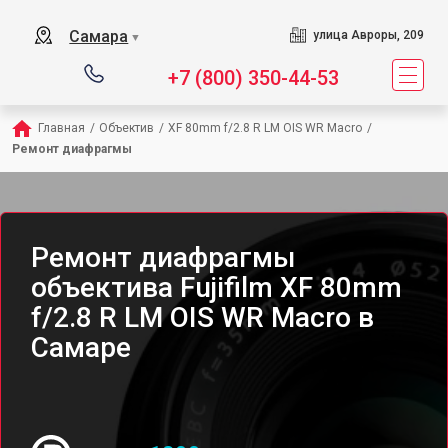
Самара
улица Авроры, 209
▼
+7 (800) 350-44-53
Главная
/
Объектив
/
XF 80mm f/2.8 R LM OIS WR Macro
/
Ремонт диафрагмы
Ремонт диафрагмы
объектива Fujifilm XF 80mm
f/2.8 R LM OIS WR Macro в
Самаре