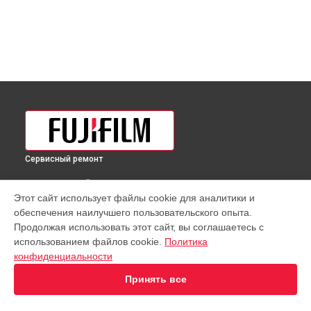
Сервисный ремонт
ВЫБЕРИ СВОЙ ГОРОД
Этот сайт использует файлы cookie для аналитики и
Чистка от пыли объектива MKX50-135mm T2.9 Lens Fujifilm
обеспечения наилучшего пользовательского опыта.
в
Краснодаре
Продолжая использовать этот сайт, вы соглашаетесь с
Чистка от пыли объектива MKX50-135mm T2.9 Lens Fujifilm
использованием файлов cookie.
Политика
в
Ростове-на-Дону
конфиденциальности
Чистка от пыли объектива MKX50-135mm T2.9 Lens Fujifilm
в
Нижнем Новгороде
Принять все
Чистка от пыли объектива MKX50-135mm T2.9 Lens Fujifilm
в
Новосибирске