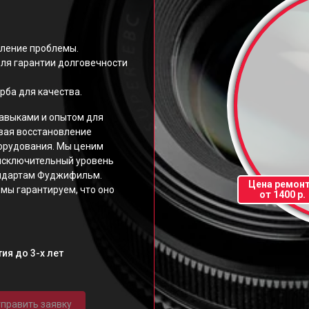
еление проблемы.
ля гарантии долговечности
рба для качества.
авыками и опытом для
вая восстановление
орудования. Мы ценим
исключительный уровень
андартам Фуджифильм.
Цена ремон
мы гарантируем, что оно
от 1400 р.
ия до 3-х лет
править заявку