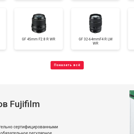
GF 45mm F2.8 R WR
GF 32-64mmF4 R LM
WR
 Fujifilm
ительно сертифицированными
 обязательное регулярное