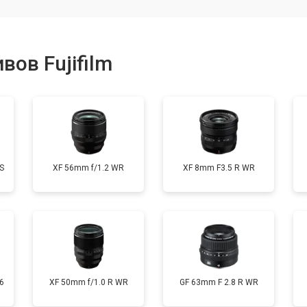
от 80 мин
о
ов Fujifilm
от 40 мин
о
лизатора
от 80 мин
о
S
XF 56mm f/1.2 WR
XF 8mm F3.5 R WR
6
XF 50mm f/1.0 R WR
GF 63mm F 2.8 R WR