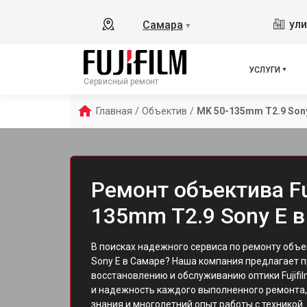
ули
Самара
▼
УСЛУГИ
Сервисный ремонт
Главная
/
Объектив
/
MK 50-135mm T2.9 Son
Ремонт объектива Fu
135mm T2.9 Sony E 
В поисках надежного сервиса по ремонту объ
Sony E в Самаре? Наша компания предлагает 
восстановлению и обслуживанию оптики Fujifi
и надежность каждого выполненного ремонта,
знания и многолетний опыт работы с техникой.