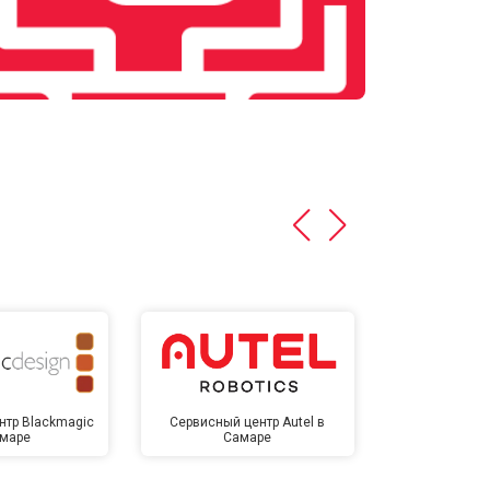
нтр Blackmagic
Сервисный центр Autel в
Сервисный 
амаре
Самаре
Са