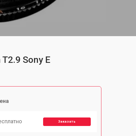
 T2.9 Sony E
ена
есплатно
Заказать