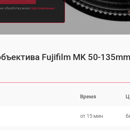
 на обработку моих
персональных
бъектива Fujifilm MK 50-135mm
Время
Ц
от 15 мин
б