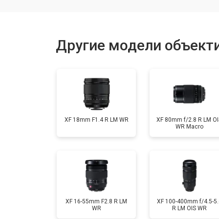
Юстировка
Другие модели объектив
Замена байонета
Ремонт шлейфа оптического стаби
XF 18mm F1.4 R LM WR
XF 80mm f/2.8 R LM OI
WR Macro
XF 16-55mm F2.8 R LM
XF 100-400mm f/4.5-5.
WR
R LM OIS WR