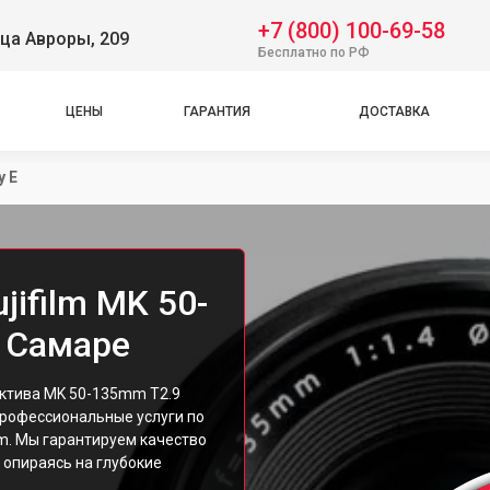
+7 (800) 100-69-58
ца Авроры, 209
Бесплатно по РФ
ЦЕНЫ
ГАРАНТИЯ
ДОСТАВКА
y E
jifilm MK 50-
в Самаре
ектива MK 50-135mm T2.9
профессиональные услуги по
lm. Мы гарантируем качество
 опираясь на глубокие