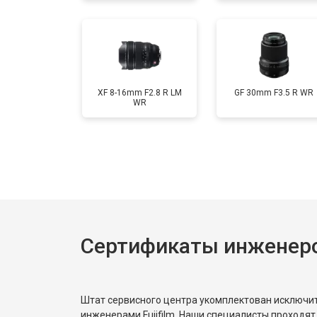
XF 8-16mm F2.8 R LM
GF 30mm F3.5 R WR
WR
Сертификаты инженеров
Штат сервисного центра укомплектован исключ
инженерами Fujifilm. Наши специалисты проходят