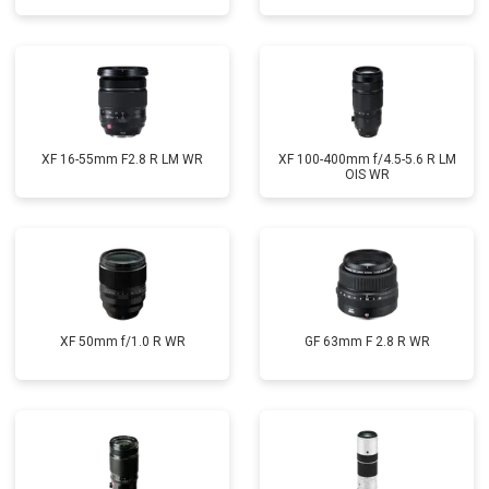
XF 16-55mm F2.8 R LM WR
XF 100-400mm f/4.5-5.6 R LM
OIS WR
XF 50mm f/1.0 R WR
GF 63mm F 2.8 R WR