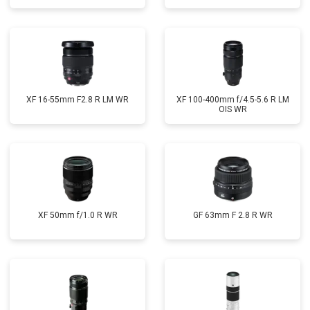
XF 16-55mm F2.8 R LM WR
XF 100-400mm f/4.5-5.6 R LM
OIS WR
XF 50mm f/1.0 R WR
GF 63mm F 2.8 R WR