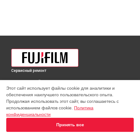
Сервисный ремонт
ВЫБЕРИ СВОЙ ГОРОД
Этот сайт использует файлы cookie для аналитики и
Замена / ремонт инфракрасного датчика фотовспышки
обеспечения наилучшего пользовательского опыта.
Fujifilm в
Краснодаре
Продолжая использовать этот сайт, вы соглашаетесь с
Замена / ремонт инфракрасного датчика фотовспышки
использованием файлов cookie.
Политика
Fujifilm в
Ростове-на-Дону
конфиденциальности
Замена / ремонт инфракрасного датчика фотовспышки
Fujifilm в
Нижнем Новгороде
Принять все
Замена / ремонт инфракрасного датчика фотовспышки
Fujifilm в
Новосибирске