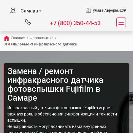
Самара
улица Авроры, 209
▼
+7 (800) 350-44-53
Главная
/
Фотовспышка
/
Замена / ремонт инфракрасного датчика
Замена / ремонт
инфракрасного датчика
фотовспышки Fujifilm в
Самаре
Инфракрасный датчик в фотовспышке Fujifilm играет
важную роль в обеспечении синхронизации и точности
вспышки.
Неисправности могут возникать из-за внутренних
электронных сбоев, физических повреждений или