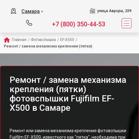
Самара
улица Авроры, 209
▼
+7 (800) 350-44-53
Главная
/
Фотовспышка
/
EF-X500
/
Ремонт / замена механизма крепления (пятки)
Ремонт / замена механизма
крепления (пятки)
фотовспышки Fujifilm EF-
X500 в Самаре
Ремонт или замена механизма крепления фотовспышки
Fujifilm EF-X500, известного как "пятка", необходима при