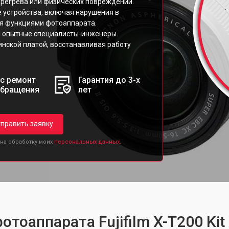
ерегрева или физических повреждений.
 устройства, включая нарушения в
ия функциями фотоаппарата.
ilm опытные специалисты-инженеры
нской платой, восстанавливая работу
с ремонт
Гарантия до 3-х
обращения
лет
править заявку
 на обработку моих
персональных данных.
отоаппарата Fujifilm X-T200 Ki