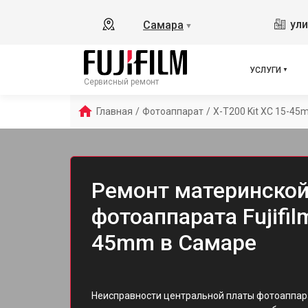
ули
Самара
▼
УСЛУГИ
Сервисный ремонт
Главная
/
Фотоаппарат
/
X-T200 Kit XC 15-4
Ремонт материнской
фотоаппарата Fujifil
45mm в Самаре
Неисправности центральной платы фотоаппарат