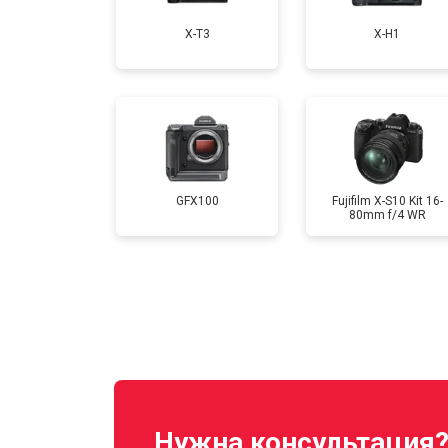
X-T3
X-H1
Замена CCD/CMOS матрицы
Чистка матрицы
GFX100
Fujifilm X-S10 Kit 16-
80mm f/4 WR
Нужна консультация