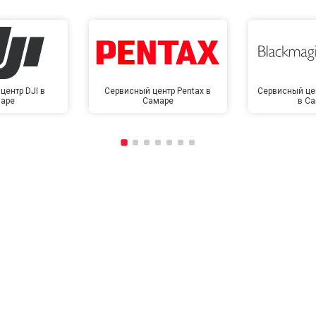
центр DJI в
Сервисный центр Pentax в
Сервисный це
аре
Самаре
в С