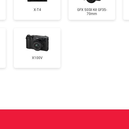
X-T4
GFX 50SII Kit GF35-
70mm
от 70 мин
о
от 60 мин
о
X100V
?