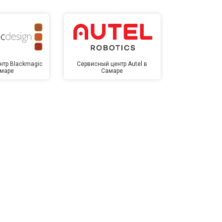
нтр Blackmagic
Сервисный центр Autel в
Сервисный 
амаре
Самаре
Са