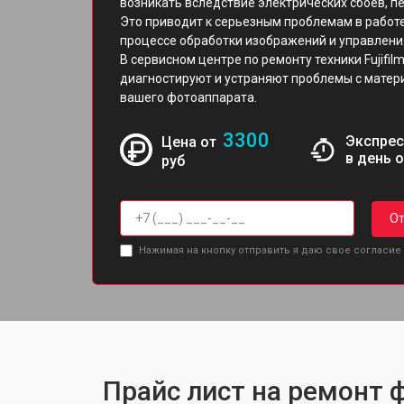
возникать вследствие электрических сбоев, п
Это приводит к серьезным проблемам в работе
процессе обработки изображений и управлен
В сервисном центре по ремонту техники Fujif
диагностируют и устраняют проблемы с матери
вашего фотоаппарата.
3300
Экспрес
Цена от
в день 
руб
От
Нажимая на кнопку отправить я даю свое согласие
Прайс лист на ремонт ф